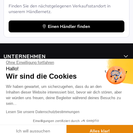
Finden Sie den nächstgelegenen Verkaufsstandort in
unserem Händlernetz.
Einen Händler finden
UNTERNEHMEN
Ohne Einwilligung fortfahren
Hallo!
HILFE
Wir sind die Cookies
Wir haben gewartet, um sicherzugehen, dass du an den
BESTELLUNGEN
Inhalten dieser Website interessiert bist, bevor wir dich stören, aber
wir würden uns freuen, deine Begleiter während deines Besuchs zu
sein...
UNSERE KATALOGE
Lesen Sie unsere Datenschutzbestimmungen
Einwilligungen zertifiziert durch
Folgen Sie uns
Ich will aussuchen
Alles klar!