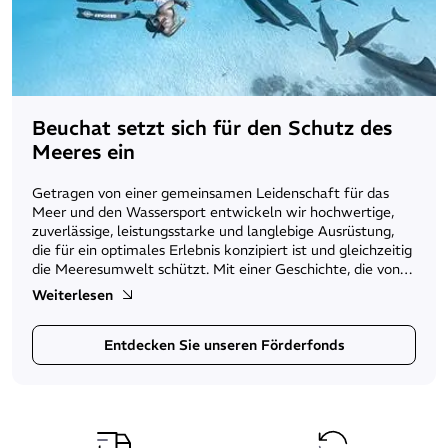
Beuchat setzt sich für den Schutz des
Meeres ein
Getragen von einer gemeinsamen Leidenschaft für das
Meer und den Wassersport entwickeln wir hochwertige,
zuverlässige, leistungsstarke und langlebige Ausrüstung,
die für ein optimales Erlebnis konzipiert ist und gleichzeitig
die Meeresumwelt schützt. Mit einer Geschichte, die von
Innovation geprägt ist, führt Beuchat seine
Weiterlesen
umweltbewussten Initiativen fort, um das Meer zu
bewahren – das lebenswichtige Ökosystem, das im
Entdecken Sie unseren Förderfonds
Zentrum unserer Tätigkeit steht.