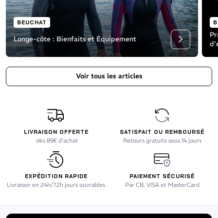
BEUCHAT
B
Pr
Longe-côte : Bienfaits et Équipement
d'
Lire l'
Voir tous les articles
LIVRAISON OFFERTE
SATISFAIT OU REMBOURSÉ
dès 89€ d'achat
Retours gratuits sous 14 jours
EXPÉDITION RAPIDE
PAIEMENT SÉCURISÉ
Livraison en 24h/72h jours ouvrables
Par CB, VISA et MasterCard