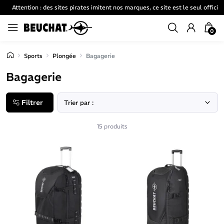
Attention : des sites pirates imitent nos marques, ce site est le seul officiel
0
Sports
Plongée
Bagagerie
Bagagerie
Filtrer
15 produits