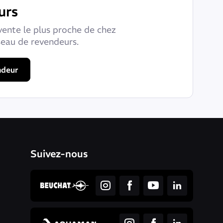
urs
vente le plus proche de chez
seau de revendeurs.
ndeur
Suivez-nous