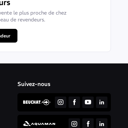
urs
vente le plus proche de chez
seau de revendeurs.
ndeur
Suivez-nous