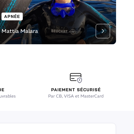
APNÉE
Mattia Malara
'article
Lire l'art
DE
PAIEMENT SÉCURISÉ
uvrables
Par CB, VISA et MasterCard