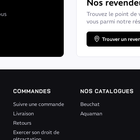
Nos revende
ous
Trouvez le point de 
vous parmi notre ré
Trouver un reve
COMMANDES
NOS CATALOGUES
Suivre une commande
Beuchat
Livraison
Aquaman
Retours
Exercer son droit de
rétractation