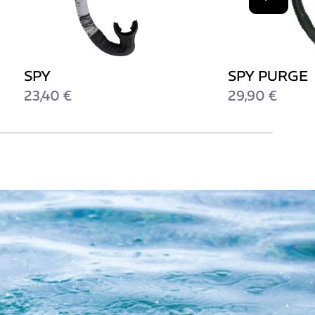
Suiv
SPY
SPY PURGE
23,40 €
29,90 €