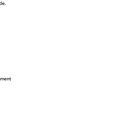
de.
tement