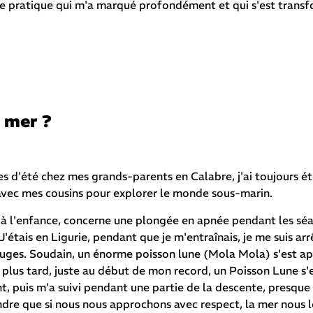
une pratique qui m'a marqué profondément et qui s'est trans
a mer ?
s d'été chez mes grands-parents en Calabre, j'ai toujours ét
au avec mes cousins pour explorer le monde sous-marin.
ié à l'enfance, concerne une plongée en apnée pendant les sé
étais en Ligurie, pendant que je m'entraînais, je me suis ar
ouges. Soudain, un énorme poisson lune (Mola Mola) s'est a
plus tard, juste au début de mon record, un Poisson Lune s'
, puis m'a suivi pendant une partie de la descente, presq
dre que si nous nous approchons avec respect, la mer nous l