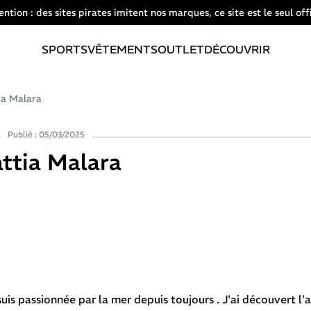
ention : des sites pirates imitent nos marques, ce site est le seul offi
SPORTS
VÊTEMENTS
OUTLET
DÉCOUVRIR
ia Malara
Publié : 05/03/2025
ttia Malara
suis passionnée par la mer depuis toujours . J'ai découvert l