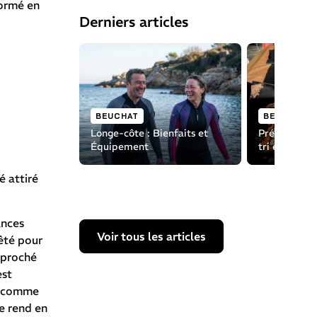
formé en
Derniers articles
BEUCHAT
BEUCHAT
Longe-côte : Bienfaits et
Préservons 
Équipement
tri et d'élim
équipement
é attiré
ances
Voir tous les articles
rêté pour
pproché
est
ue comme
e rend en