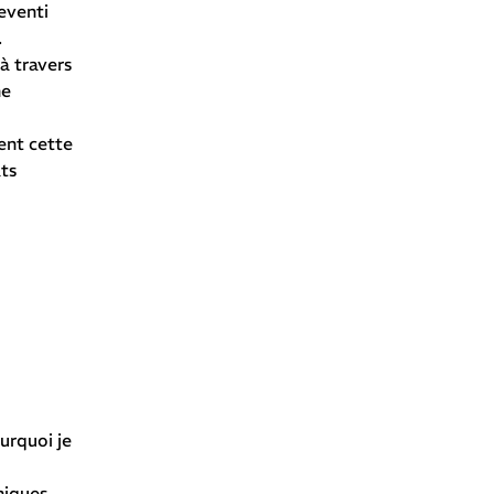
eventi
.
à travers
ne
ent cette
ats
urquoi je
niques