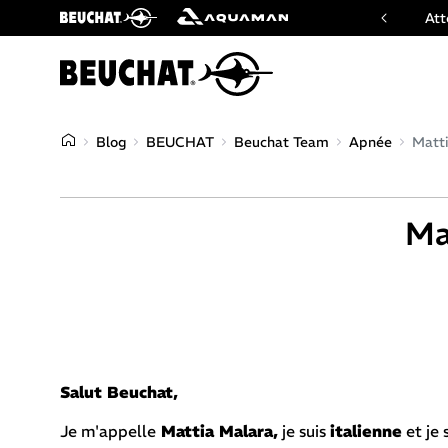
ficiel des marques Beuchat & Aquaman
Att
Blog
BEUCHAT
Beuchat Team
Apnée
Matt
Ma
Salut Beuchat,
Je m'appelle
Mattia Malara,
je suis
italienne
et je 