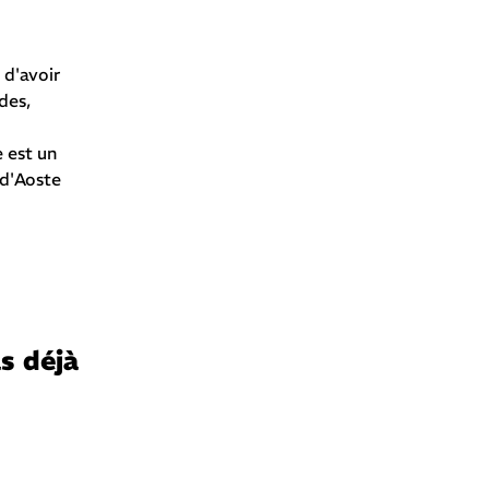
 d'avoir
des,
 est un
 d'Aoste
s déjà