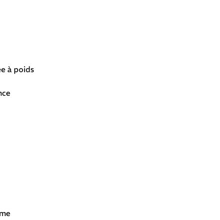
e à poids
nce
ême