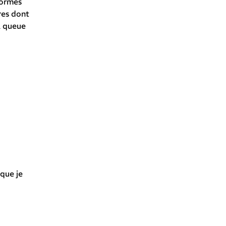
normes
res dont
a queue
 que je