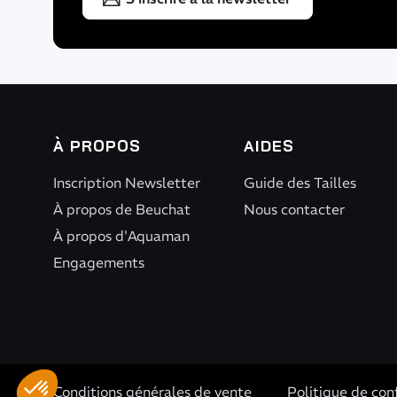
À PROPOS
AIDES
Inscription Newsletter
Guide des Tailles
À propos de Beuchat
Nous contacter
À propos d'Aquaman
Engagements
Axeptio consent
Plateforme de Gestion du Consentement : Personnalisez vo
Conditions générales de vente
Politique de conf