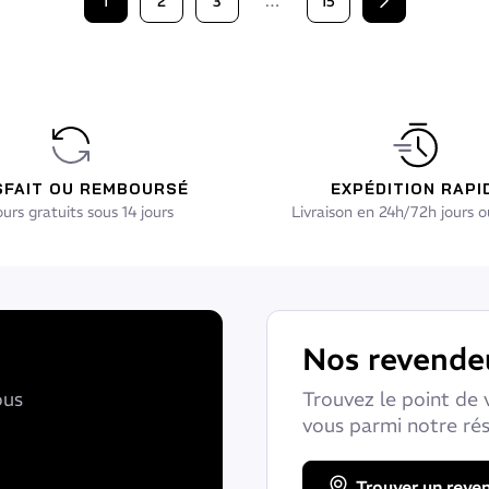
1
2
3
…
15
Suivant
SFAIT OU REMBOURSÉ
EXPÉDITION RAPI
urs gratuits sous 14 jours
Livraison en 24h/72h jours o
Nos revende
ous
Trouvez le point de 
vous parmi notre ré
Trouver un reve