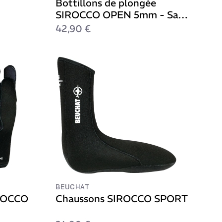
Bottillons de plongée
SIROCCO OPEN 5mm - Sans
Zip
42,90 €
BEUCHAT
IROCCO
Chaussons SIROCCO SPORT