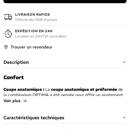
LIVRAISON RAPIDE
Offerte dès 100€ d’achats
EXPÉDITION EN 24H
Livraison en 24h/72h (ouvrable)
Trouver un revendeur
Description
Confort
Coupe anatomique :
La
coupe anatomique et préformée
de
la combinaison OPTIMA a été pensée pour offrir un ajustement
adapté aux plongeurs, offrant une liberté de mouvement
Voir plus
maximale tout en minimisant la formation de poches d’eau. Cela
garantit un confort constant tout au long de votre plongée.
Liberté de mouvement sous l’eau :
En néoprène stretch
Caractéristiques techniques
Elaskin X.6.2 et en Elaskin X.6.4 (plus souple) sous les bras, elle
offre au plongeur une grande aisance de mouvement.