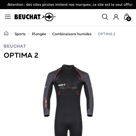
Attention : des sites pirates imitent nos marques, ce site est le seul officiel
0
Sports
Plongée
Combinaisons humides
OPTIMA 2
BEUCHAT
OPTIMA 2