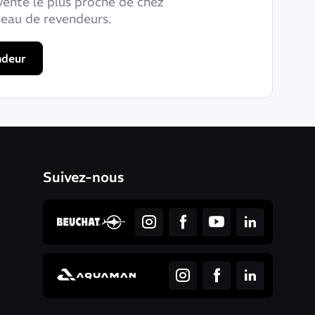
vente le plus proche de chez
seau de revendeurs.
ndeur
Suivez-nous