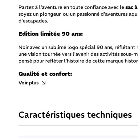
Partez à l'aventure en toute confiance avec le
sac 
soyez un plongeur, ou un passionné d'aventures aqua
d'escapades.
Edition limitée 90 ans:
Noir avec un sublime logo spécial 90 ans, réflétant
une vision tournée vers l'avenir des activités sous-
pensé pour refléter l'histoire de cette marque histo
Qualité et confort:
Voir plus
Conçu pour vous permettre de partir à l'aventure av
bretelles assurant ainsi sa robustesse tout en offra
Les bretelles, la sangle d'hanche et la sangle pecto
Caractéristiques techniques
personnalisé et vous permet de porter le sac de voy
Polyvalent et pratique: