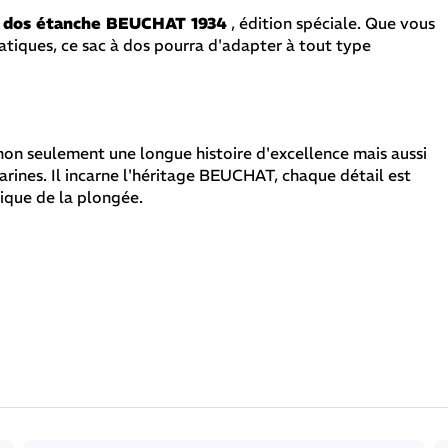
à dos étanche BEUCHAT 1934
, édition spéciale. Que vous
tiques, ce sac à dos pourra d'adapter à tout type
 non seulement une longue histoire d'excellence mais aussi
marines. Il incarne l'héritage BEUCHAT, chaque détail est
rique de la plongée.
ec assurance, ce sac est rembourré en mesh sur le dos et les
nt un confort optimal.
rale sont réglables garantissant ainsi un ajustement
age avec facilité.