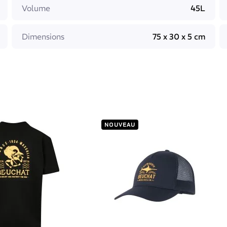
, vous pouvez ainsi personnaliser votre expérience.
Volume
45L
ssoires que vous souhaitez avoir à portée de main. Les
taire.
Dimensions
75 x 30 x 5 cm
vos affaires essentiels, le sac à dos 1934 peut vous
u sous le soleil.
n étanchéité fiable. Vous pouvez partir à l'aventure en étant
NOUVEAU
ors de vos voyages, il allie
style, durabilité et praticité.
on 1934.