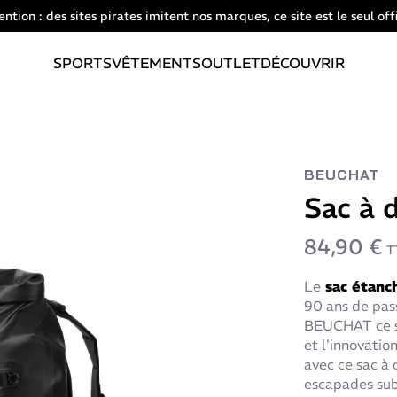
ention : des sites pirates imitent nos marques, ce site est le seul offi
SPORTS
VÊTEMENTS
OUTLET
DÉCOUVRIR
BEUCHAT
Sac à 
84,90 €
T
Le
sac étanc
90 ans de pass
BEUCHAT ce sa
et l'innovatio
avec ce sac à 
escapades su