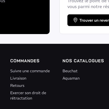
ous
Trouvez le point de 
vous parmi notre ré
Trouver un reve
COMMANDES
NOS CATALOGUES
Suivre une commande
Beuchat
Livraison
Aquaman
Retours
Exercer son droit de
rétractation