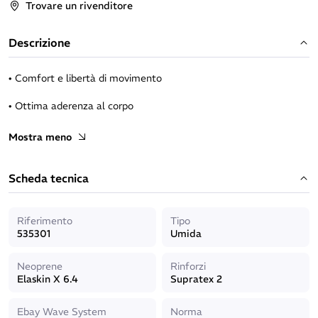
Trovare un rivenditore
Descrizione
• Comfort e libertà di movimento
• Ottima aderenza al corpo
• Facile da indossare
Mostra meno
• Eccellente protezione termica
Scheda tecnica
• Resistenza e durata
• Qualità Beuchat accessibile a tutti
Riferimento
Tipo
535301
Umida
• Look sportivo
Neoprene
Rinforzi
Caratteristiche
Elaskin X 6.4
Supratex 2
Taglio anatomico
Ebay Wave System
Norma