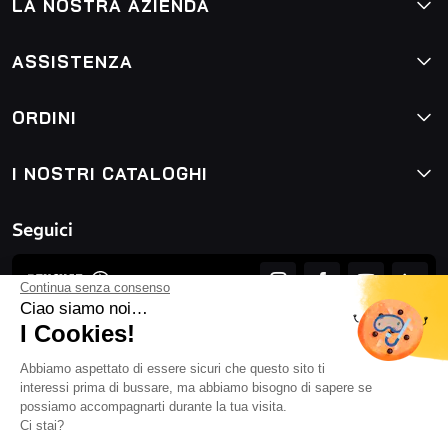
LA NOSTRA AZIENDA
ASSISTENZA
ORDINI
I NOSTRI CATALOGHI
Seguici
Continua senza consenso
Ciao siamo noi…
I Cookies!
Abbiamo aspettato di essere sicuri che questo sito ti
interessi prima di bussare, ma abbiamo bisogno di sapere se
possiamo accompagnarti durante la tua visita.
Ci stai?
Condizioni generali di vendita