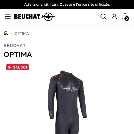
Attenzione: siti falsi. Questo è l’unico sito ufficiale.
0
OPTIMA
BEUCHAT
OPTIMA
IN SALDO!