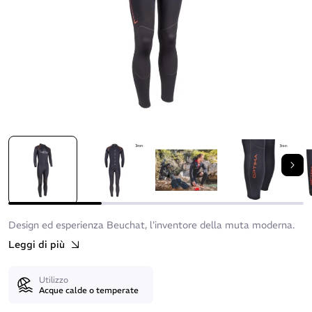
Suc
Design ed esperienza Beuchat, l'inventore della muta moderna.
Leggi di più
Utilizzo
Acque calde o temperate