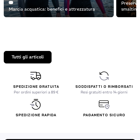
Preservar
Marcia acquatica: benefici e attrezzatura
smaltime
Tutti gli articoli
SPEDIZIONE GRATUITA
SODDISFATTI O RIMBORSATI
Per ordini superiori a 89 €
Resi gratuiti entro 14 giorni
SPEDIZIONE RAPIDA
PAGAMENTO SICURO