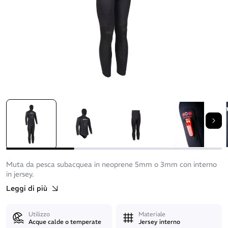
Suc
Muta da pesca subacquea in neoprene 5mm o 3mm con interno
in jersey.
Leggi di più
Utilizzo
Materiale
Acque calde o temperate
Jersey interno