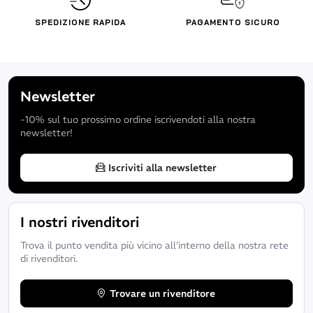
Un secondo Ink print è posizionato all’altezza dei fianchi per non
SPEDIZIONE RAPIDA
PAGAMENTO SICURO
far scivolare la cintura da immersione.
I rinforzi sulle ginocchia sono in Supratex per proteggere il
neoprene di questa zona, molto sollecitata nella pesca
subacquea.
Newsletter
-10% sul tuo prossimo ordine iscrivendoti alla nostra
newsletter!
Incollato / cucito
L’assemblaggio dei pannelli in neoprene incollato e cucito limita
Iscriviti alla newsletter
le infiltrazioni di acqua nella muta, con maggiore comfort
termico.
I nostri rivenditori
Trova il punto vendita più vicino all’interno della nostra rete
di rivenditori.
Caratteristiche tecniche
Trovare un rivenditore
- Modello esclusivo Beuchat