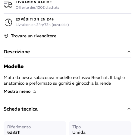
LIVRAISON RAPIDE
Offerte dès 100€ d’achats
EXPÉDITION EN 24H
Livraison en 24h/72h (ouvrable)
Trovare un rivenditore
Descrizione
Modello
Muta da pesca subacquea modello esclusivo Beuchat. Il taglio
anatomico e preformato su gomiti e ginocchia la rende
confortevole e facile da infilare grazie all’interno in jersey.
Mostra meno
La muta è composta da una giacca tipo giubba e da pantaloni a
vita bassa.
Scheda tecnica
Riferimento
Tipo
Facilità e resistenza / Comfort e resistenza
628311
Umida