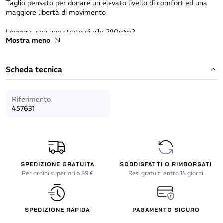
Taglio pensato per donare un elevato livello di comfort ed una
maggiore libertà di movimento
Leggera, con uno strato di pile 290g/m2
Mostra meno
Zip frontale con fermo alla base del collo, nessuna cucitura in
corrispondenza delle ascelle per migliorare il livello di comfort
Scheda tecnica
Riferimento
457631
SPEDIZIONE GRATUITA
SODDISFATTI O RIMBORSATI
Per ordini superiori a 89 €
Resi gratuiti entro 14 giorni
SPEDIZIONE RAPIDA
PAGAMENTO SICURO