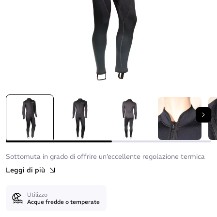
Suc
Sottomuta in grado di offrire un’eccellente regolazione termica
Leggi di più
Utilizzo
Acque fredde o temperate