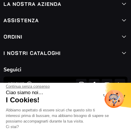
LA NOSTRA AZIENDA
ASSISTENZA
ORDINI
I NOSTRI CATALOGHI
Seguici
Continua senza consenso
Ciao siamo noi…
I Cookies!
Abbiamo aspettato di essere sicuri che questo sito ti
interessi prima di bussare, ma abbiamo bisogno di sapere se
possiamo accompagnarti durante la tua visita.
Ci stai?
Condizioni generali di vendita