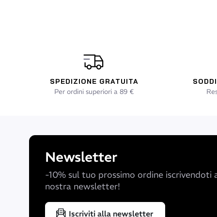
Impermeabilità migliorata grazie alla bordatura liqu
Easy Wave System nelle guarnizioni interne per avamb
automaticamente durante la vestizione
Tenuta frontale a 360°
SPEDIZIONE GRATUITA
SODDI
Fireskin 2 per una massima termicità
Per ordini superiori a 89 €
Res
Newsletter
-10% sul tuo prossimo ordine iscrivendoti a
nostra newsletter!
Iscriviti alla newsletter