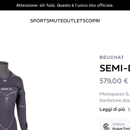
Attenzione: siti falsi. Questo è l’unico sito ufficiale.
SPORTS
MUTE
OUTLET
SCOPRI
BEUCHAT
SEMI-
579,00 €
Monopezzo 6,5
bordature sta
Leggi di più
Utilizzo
Acque fre