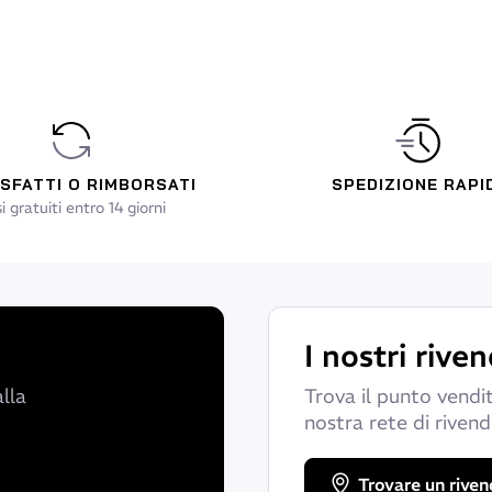
id seal
racci e polpacci con bordini aderenti lisci che si sigillano
SFATTI O RIMBORSATI
SPEDIZIONE RAPI
i gratuiti entro 14 giorni
I nostri riven
lla
Trova il punto vendit
nostra rete di rivendi
Trovare un riven