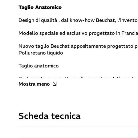
Taglio Anatomico
Design di qualità , dal know-how Beuchat, l’invent
Modello speciale ed esclusivo progettato in Franci
Nuovo taglio Beuchat appositamente progettato per 
Poliuretano liquido
Taglio anatomico
Preformata per adattarsi alla curvatura della parte
Mostra meno
Ampio pannello morbido sulla schiena per facilitare 
Rifiniture Beuchat di alta qualità
Scheda tecnica
Qualità e artigianalità Beuchat riconoscibili nei dett
Pannelli in neoprene uniti da poliuretano liquido (r