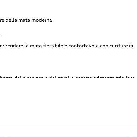
ore della muta moderna
a
rendere la muta flessibile e confortevole con cuciture in
 bassa della schiena e del cavallo per una aderenza migliore
la svestizione.
agli e nele finiture
ivestimento esterno)