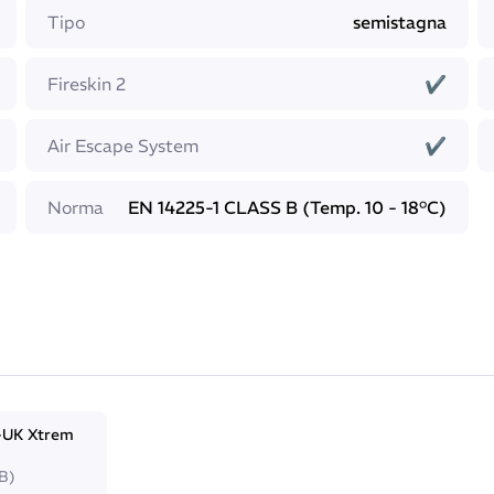
Tipo
semistagna
e un estrema facilità di movimento delle braccia durante
Fireskin 2
✔
ni
re una maggiore flessibilità ed evita il disagio della cerniera
Air Escape System
✔
atura e di quella del compagno.
Norma
EN 14225-1 CLASS B (Temp. 10 - 18°C)
vole da braccio a braccio per facilitare la
ort durante l’immersione.
-UK Xtrem
KB)