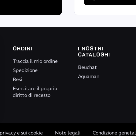
ORDINI
I NOSTRI
CATALOGHI
Traccia il mio ordine
Beuchat
Spedizione
e al liquid seals
Aquaman
Resi
aggiore durata e flessibilità
Esercitare il proprio
diritto di recesso
pzioni
privacy e sui cookie
Note legali
Condizione genetal
rmette di agganciare il cappuccio sulla tasca della muta
 le tue impostazioni sulla privacy, garantendo la conformità alle