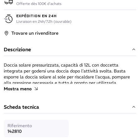
Offerte dès 100€ d’achats
EXPÉDITION EN 24H
Livraison en 24h/72h (ouvrable)
Trovare un rivenditore
Descrizione
Doccia solare pressurizzata, capacità di 12L con doccetta
integrata per godersi una doccia dopo l'attività svolta. Basta
esporre la doccia solare al sole per riscaldare l'acqua, pompare
alla pressione necessaria e tutto è pronto per utilizzarla.
Mostra meno
Doccetta con 2m di tubo flessibile
Volume d’acqua: 12L
Scheda tecnica
Impugnatura per il trasporto
Pompa manuale integrata
Scarico
Riferimento
142810