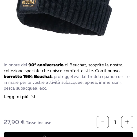
In onore del
90° anniversario
di Beuchat, scoprite la nostra
collezione speciale che unisce comfort e stile. Con il nuovo
berretto 1934 Beuchat
, proteggetevi dal freddo quando uscite
in mare per le vostre attività subacquee: apnea, immersioni,
pesca subacquea, ecc.
Leggi di più
27,90 €
Tasse incluse