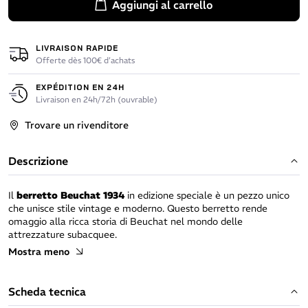
Aggiungi al carrello
LIVRAISON RAPIDE
Offerte dès 100€ d’achats
EXPÉDITION EN 24H
Livraison en 24h/72h (ouvrable)
Trovare un rivenditore
Descrizione
Il
berretto Beuchat 1934
in edizione speciale è un pezzo unico
che unisce stile vintage e moderno. Questo berretto rende
omaggio alla ricca storia di Beuchat nel mondo delle
attrezzature subacquee.
Mostra meno
Vintage:
Scheda tecnica
Un design moderno ma vintage, grazie alla patch sul davanti che
rende omaggio ai 90 anni di storia di Beuchat e al suo costante