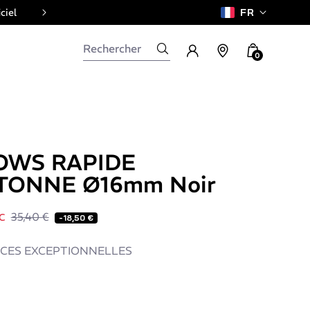
ciel
FR
0
OWS RAPIDE
ONNE Ø16mm Noir
35,40 €
C
-18,50 €
CES EXCEPTIONNELLES