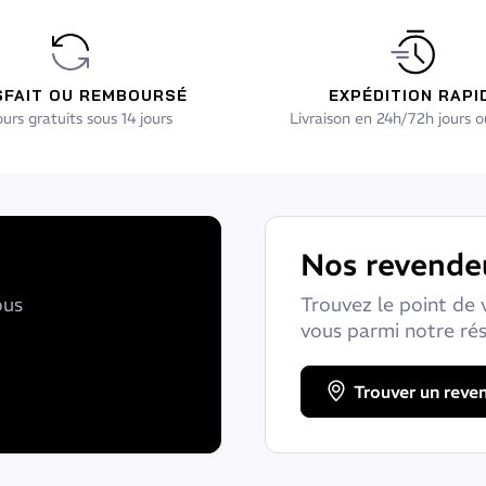
SFAIT OU REMBOURSÉ
EXPÉDITION RAPI
urs gratuits sous 14 jours
Livraison en 24h/72h jours o
Nos revende
ous
Trouvez le point de 
vous parmi notre ré
Trouver un reve