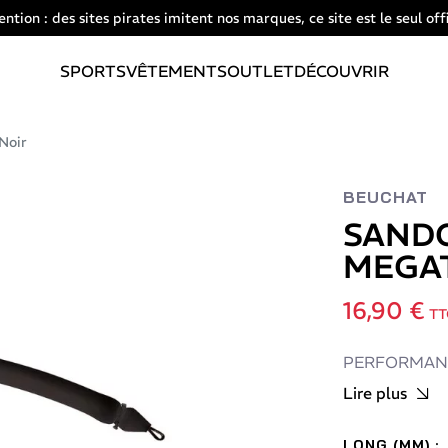
ention : des sites pirates imitent nos marques, ce site est le seul offi
SPORTS
VÊTEMENTS
OUTLET
DÉCOUVRIR
oir
BEUCHAT
SAND
MEGAT
16,90 €
TT
PERFORMAN
Lire plus
LONG (MM) :