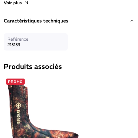
Voir plus
avec renfort en Supratex 2 sur la paume pour une meilleures
résistance à l'abrasion. Les gants existent en 1,5 et 3mm
d'épaisseur. Le néoprène aminci (-1mm sur le 3mm) au niveau de
Caractéristiques techniques
la paume pour plus de confort.
Coupe anatomique haute de gamme et coupe spécifique au
niveau du poignet pour un enfilage facile. Sensitouch sur l’index
Référence
pour le rendre tactile.
Assemblage du gants en collé / cousu avec
215153
finition tranchée.
Ces gants sont conçus à base de néoprène Eco-friendly : fabriqué
à base de calcaire, et non de pétrole, et selon un procédé
Produits associés
réduisant l'impact environnemental.
Tailles disponibles : XS, S, M, L, XL, XXL
PROMO