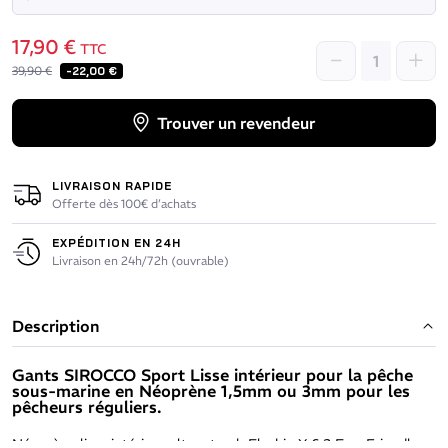
17,90 €
TTC
39,90 €
-22,00 €
Trouver un revendeur
LIVRAISON RAPIDE
Offerte dès 100€ d’achats
EXPÉDITION EN 24H
Livraison en 24h/72h (ouvrable)
Description
Gants SIROCCO Sport Lisse intérieur pour la pêche
sous-marine en Néoprène 1,5mm ou 3mm pour les
pêcheurs réguliers.
Néoprène lisse intérieur ultra strech Elaskin X 6.2 Eco-Friendly