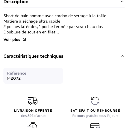
Description
Short de bain homme avec cordon de serrage à la taille
Matière à séchage ultra rapide
2 poches latérales, 1 poche fermée par scratch au dos
Doublure de soutien en filet
Composition : 100% polyester
Voir plus
Caractéristiques techniques
Référence
142072
LIVRAISON OFFERTE
SATISFAIT OU REMBOURSÉ
dès 89€ d'achat
Retours gratuits sous 14 jours