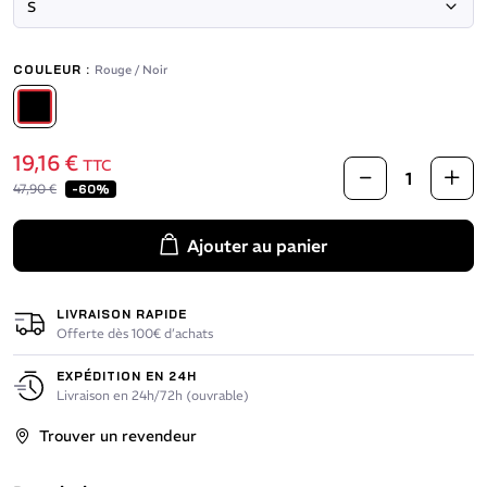
COULEUR :
Rouge / Noir
Rouge / Noir
19,16 €
TTC
47,90 €
-60%
Ajouter au panier
LIVRAISON RAPIDE
Offerte dès 100€ d’achats
EXPÉDITION EN 24H
Livraison en 24h/72h (ouvrable)
Trouver un revendeur