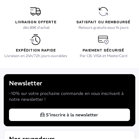
LIVRAISON OFFERTE
SATISFAIT OU REMBOURSÉ
dès 89€ d'achat
Retours gratuits sous 14 jours
EXPÉDITION RAPIDE
PAIEMENT SÉCURISÉ
Livraison en 24h/72h jours ouvrables
Par CB, VISA et MasterCard
Newsletter
-10% sur votre prochaine commande en vous inscrivant à
notre newsletter !
S’inscrire à la newsletter
Nos revendeurs