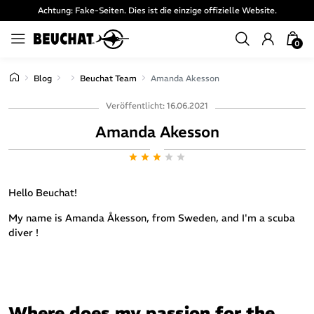
Achtung: Fake-Seiten. Dies ist die einzige offizielle Website.
0
Blog
Beuchat Team
Amanda Akesson
Veröffentlicht: 16.06.2021
Amanda Akesson
star
star
star
star
star
Hello Beuchat!
My name is Amanda
Åkesson, from Sweden, and I'm a scuba
diver !
Where does my passion for the