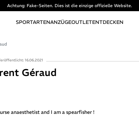
Achtung: Fake-Seiten. Dies ist die einzige offizielle Website.
SPORTARTEN
ANZÜGE
OUTLET
ENTDECKEN
raud
eröffentlicht: 16.06.2021
rent Géraud
nurse anaesthetist and I am a spearfisher !