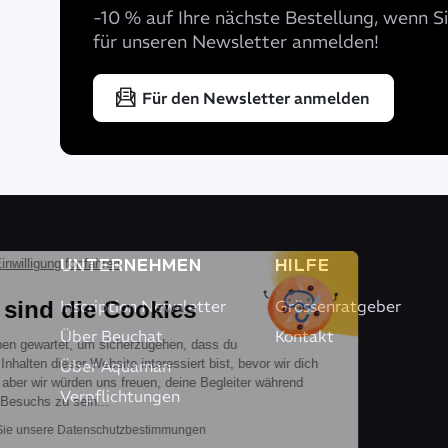
-10 % auf Ihre nächste Bestellung, wenn Si
für unseren Newsletter anmelden!
Für den Newsletter anmelden
UNTERNEHMEN
HILFE
Ohne Einwilligung fortfahren
Hallo!
Wir sind die Cookies
Inscription Newsletter
Grössenratgeber
Über Beuchat
Kontakt
Wir haben gewartet, um sicherzugehen, dass du
an den Inhalten dieser Website interessiert bist, bevor wir dich
Über Aquaman
stören, aber wir würden uns freuen, deine Begleiter während
Verpflichtungen
deines Besuchs zu sein...
Lesen Sie unsere Datenschutzbestimmungen