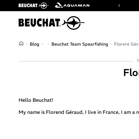
Website der Marken Beuchat und Aquaman
Blog
Beuchat Team Spearfishing
Florent Gé
V
Flo
Hello Beuchat!
My name is Florend Géraud, I live in France, I am a 