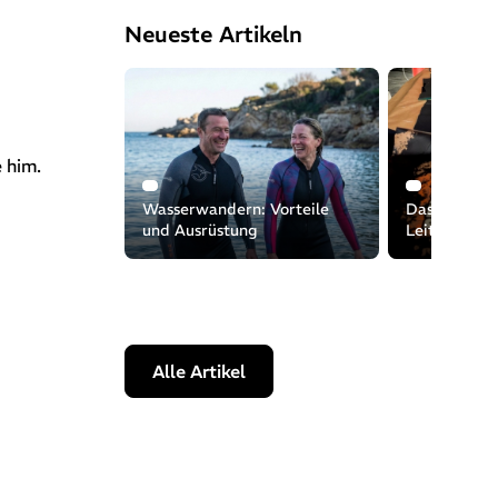
Neueste Artikeln
 him.
Wasserwandern: Vorteile
Das Meer sc
und Ausrüstung
Leitfaden z
Entsorgen I
Alle Artikel