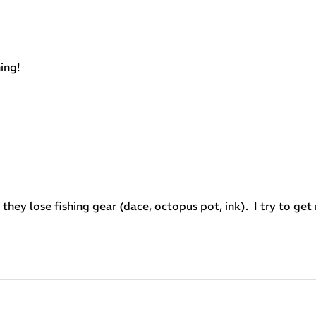
hing!
they lose fishing gear (dace, octopus pot, ink). I try to get 