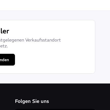
ler
stgelegenen Verkaufsstandort
etz.
inden
Folgen Sie uns