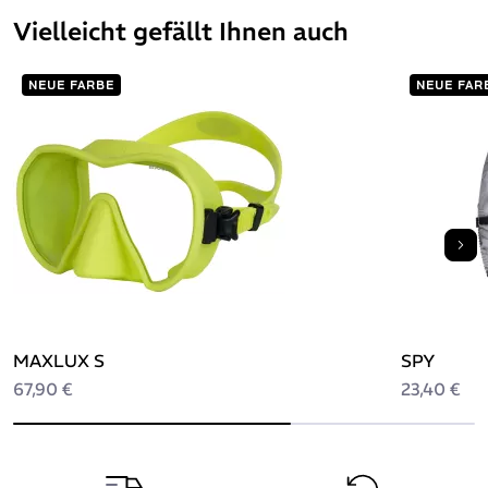
Vielleicht gefällt Ihnen auch
NEUE FARBE
NEUE FAR
Farbe des Shorty auf dem Foto: camo
Wei
MAXLUX S
SPY
67,90 €
23,40 €