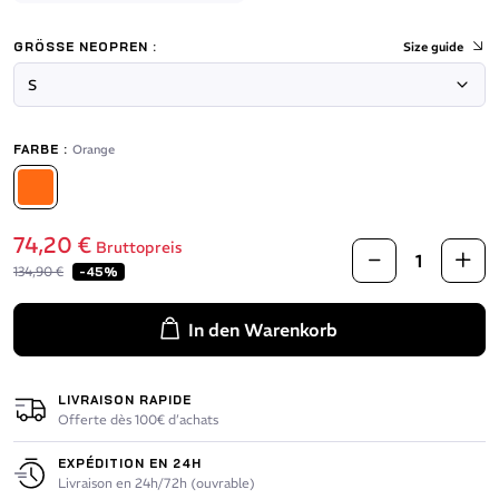
GRÖSSE NEOPREN :
Size guide
FARBE :
Orange
Orange
74,20 €
Bruttopreis
134,90 €
-45%
In den Warenkorb
LIVRAISON RAPIDE
Offerte dès 100€ d’achats
EXPÉDITION EN 24H
Livraison en 24h/72h (ouvrable)