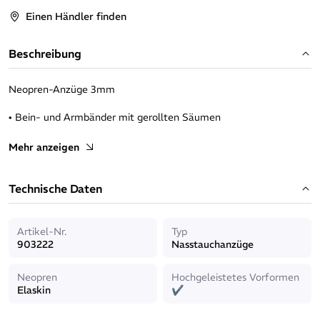
Einen Händler finden
Beschreibung
Neopren-Anzüge 3mm
• Bein- und Armbänder mit gerollten Säumen
• Reißverschluss am Rücken
Mehr anzeigen
• Genäht
Technische Daten
• Siebdruck mit Farbverlauf an den Armen und Beinen
Artikel-Nr.
Typ
903222
Nasstauchanzüge
Neopren
Hochgeleistetes Vorformen
Elaskin
✔