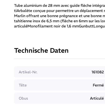
Tube aluminium de 28 mm avec guide flèche intégral
tiArbalète conçue pour permettre un déplacement ra
Marlin offrant une bonne prégnance et une bonne m
tahitienne inox de 6,5 mm (flèche en 6mm sur les
articuléMonofilament noir de 1,6 mmGunbuttLongue
Technische Daten
Artikel-Nr.
161082
Tête
Fermé
Obus
Articulé