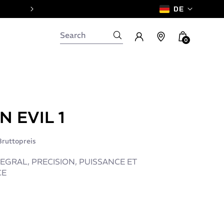
DE
0
N EVIL 1
Bruttopreis
EGRAL, PRECISION, PUISSANCE ET
CE