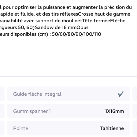
 pour optimiser la puissance et augmenter la précision du
pide et fluide, et des tirs réflexesCrosse haut de gamme
aniabilité avec support de moulinetTête ferméeFlèche
 longueurs 50, 60)Sandow de 16 mmObus
urs disponibles (cm) : 50/60/80/90/100/110
Guide flèche intégral
✔
Gummispanner 1
1X16mm
Pointe
Tahitienne