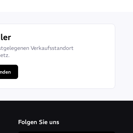
ler
stgelegenen Verkaufsstandort
etz.
inden
Folgen Sie uns