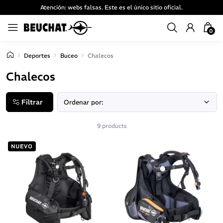
Atención: webs falsas. Este es el único sitio oficial.
0
Deportes
Buceo
Chalecos
Chalecos
Filtrar
9 products
NUEVO