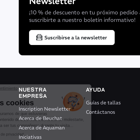
Newsletter
¡10 % de descuento en tu próximo pedido 
suscribirte a nuestro boletín informativo!
Suscribirse a la newsletter
Continúa sin consentimiento
NUESTRA
AYUDA
¡Hola!
EMPRESA
Somos las cookies
Guías de tallas
Inscription Newsletter
Contáctanos
Esperamos a asegurarnos de que estuvieras
Acerca de Beuchat
interesado en el contenido de este sitio web antes de molestarte,
pero nos encantaría ser tus compañeros durante tu visita...
Acerca de Aquaman
Lee nuestra política de privacidad
Iniciativas