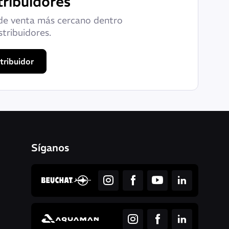
tribuidores
de venta más cercano dentro
stribuidores.
tribuidor
Síganos