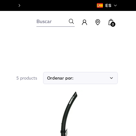
ES
0
5 products