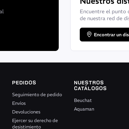
Nuestros dis
al
Encuentre el punto 
de nuestra red de di
Encontrar un dis
PEDIDOS
NUESTROS
CATÁLOGOS
Seguimiento de pedido
Beuchat
Envíos
Aquaman
Devoluciones
Ejercer su derecho de
desistimiento