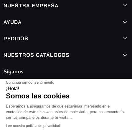
NUESTRA EMPRESA
AYUDA
PEDIDOS
NUESTROS CATÁLOGOS
Síganos
Continúa sin consentimiento
¡Hola!
Somos las cookies
Esperamos a asegurarnos de que estuvieras interesado en el
contenido de este sitio web antes de molestarte, pero nos encantaría
ser tus compañeros durante tu visita...
Lee nuestra política de privacidad
Condiciones Generales de Contrato