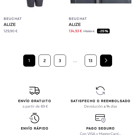
BEUCHAT
BEUCHAT
ALIZE
ALIZE
129,90 €
134,93 €
-25%
179,90 €
1
2
3
…
13
Siguiente
ENVÍO GRATUITO
SATISFECHO O REEMBOLSADO
a partir de 89 €
Devolución
a 14
días
ENVÍO RÁPIDO
PAGO SEGURO
Con VISA y MasterCard...