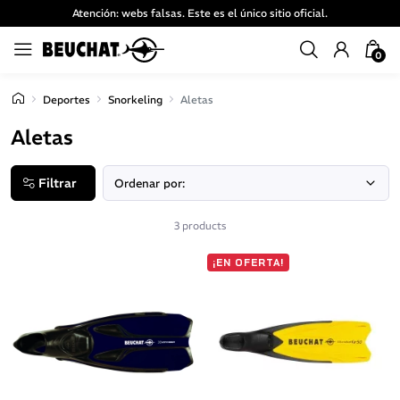
Atención: webs falsas. Este es el único sitio oficial.
0
Deportes
Snorkeling
Aletas
Aletas
Filtrar
3 products
¡EN OFERTA!