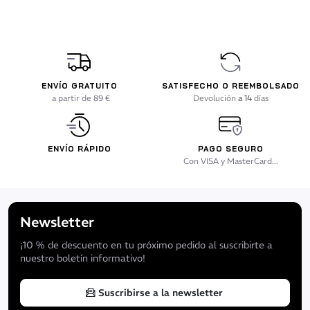
ENVÍO GRATUITO
SATISFECHO O REEMBOLSADO
a partir de 89 €
Devolución
a 14
días
ENVÍO RÁPIDO
PAGO SEGURO
Con VISA y MasterCard...
Newsletter
¡10 % de descuento en tu próximo pedido al suscribirte a
nuestro boletín informativo!
Suscribirse a la newsletter