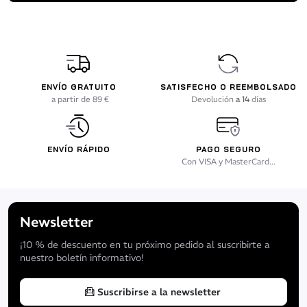
ENVÍO GRATUITO
SATISFECHO O REEMBOLSADO
a partir de 89 €
Devolución
a 14
días
ENVÍO RÁPIDO
PAGO SEGURO
Con VISA y MasterCard...
Newsletter
¡10 % de descuento en tu próximo pedido al suscribirte a
nuestro boletín informativo!
Suscribirse a la newsletter