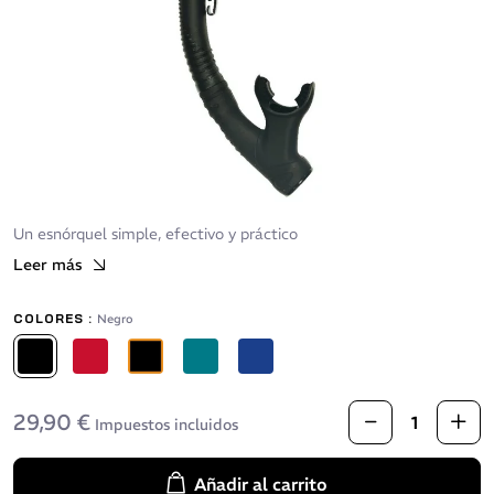
Un esnórquel simple, efectivo y práctico
Leer más
COLORES :
Negro
Negro
Rojo
Negro/Naranja
Azul Atoll
Azul profundo
29,90 €
Impuestos incluidos
Añadir al carrito