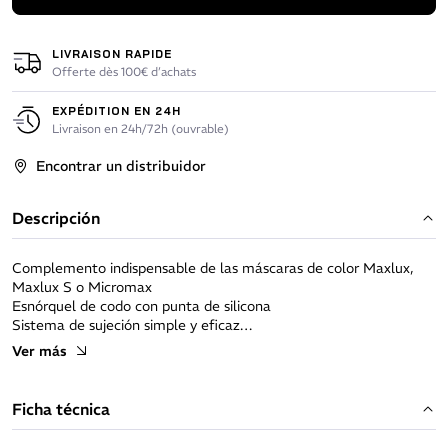
LIVRAISON RAPIDE
Offerte dès 100€ d’achats
EXPÉDITION EN 24H
Livraison en 24h/72h (ouvrable)
Encontrar un distribuidor
Descripción
Complemento indispensable de las máscaras de color Maxlux,
Maxlux S o Micromax
Esnórquel de codo con punta de silicona
Sistema de sujeción simple y eficaz
Ver más
Provisto de un desagüe, cuya válvula facilita la evacuación del
agua
Ficha técnica