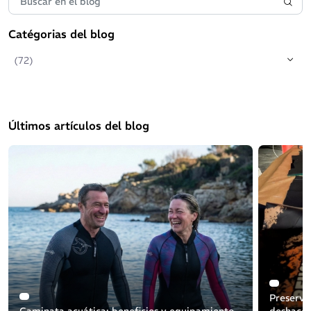
Catégorias del blog
(72)
Últimos artículos del blog
Preserva
Caminata acuática: beneficios y equipamiento
deshacer