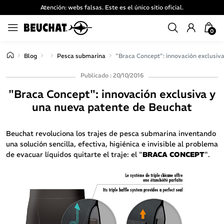
Atención: webs falsas. Este es el único sitio oficial.
0
Blog
Pesca submarina
"Braca Concept": innovación exclusiv
Publicado : 20/10/2016
"Braca Concept": innovación exclusiva y
una nueva patente de Beuchat
Beuchat revoluciona los trajes de pesca submarina inventando
una solución sencilla, efectiva, higiénica e invisible al problema
de evacuar líquidos quitarte el traje: el "
BRACA CONCEPT
".