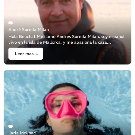
André Sureda Milan
Hola Beuchat Me llamo Andres Sureda Milan, soy español,
vivo en la isla de Mallorca, y me apasiona la caza
submarina. ¿De dónde viene su pasión por el mar? Mi
Leer mas
padre era pescador sub [...]
Ilaria Molinari