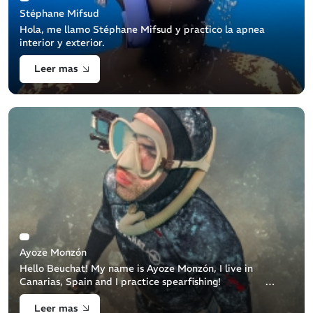
Stéphane Mifsud
Hola, me llamo Stéphane Mifsud y practico la apnea
interior y exterior.
Leer mas
Ayoze Monzón
Hello Beuchat! My name is Ayoze Monzón, I live in
Canarias, Spain and I practice spearfishing!
Where does my passion for the sea come from ? Since I
Leer mas
was a child I watched doc [...]