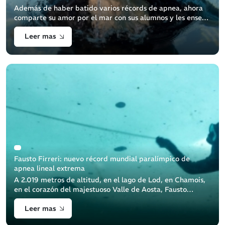
Además de haber batido varios récords de apnea, ahora
comparte su amor por el mar con sus alumnos y les enseña
a protegerlo.
Leer mas
Fausto Firreri: nuevo récord mundial paralímpico de
apnea lineal extrema
A 2.019 metros de altitud, en el lago de Lod, en Chamois,
en el corazón del majestuoso Valle de Aosta, Fausto
Firreri, un valiente apneísta equipado por Beuchat, logró
Leer mas
una proeza extraordinaria: [...]