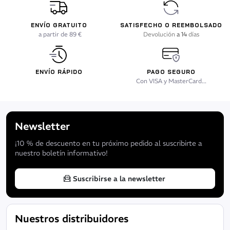
ENVÍO GRATUITO
SATISFECHO O REEMBOLSADO
a partir de 89 €
Devolución
a 14
días
ENVÍO RÁPIDO
PAGO SEGURO
Con VISA y MasterCard...
Newsletter
¡10 % de descuento en tu próximo pedido al suscribirte a
nuestro boletín informativo!
Suscribirse a la newsletter
Nuestros distribuidores