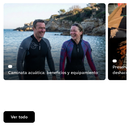
Preserva
Caminata acuática: beneficios y equipamiento
deshacer
Ver todo